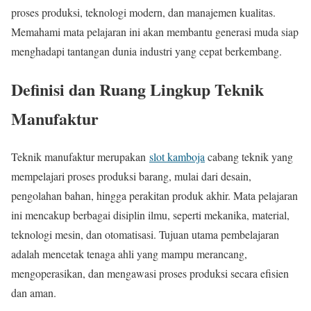
proses produksi, teknologi modern, dan manajemen kualitas.
Memahami mata pelajaran ini akan membantu generasi muda siap
menghadapi tantangan dunia industri yang cepat berkembang.
Definisi dan Ruang Lingkup Teknik
Manufaktur
Teknik manufaktur merupakan
slot kamboja
cabang teknik yang
mempelajari proses produksi barang, mulai dari desain,
pengolahan bahan, hingga perakitan produk akhir. Mata pelajaran
ini mencakup berbagai disiplin ilmu, seperti mekanika, material,
teknologi mesin, dan otomatisasi. Tujuan utama pembelajaran
adalah mencetak tenaga ahli yang mampu merancang,
mengoperasikan, dan mengawasi proses produksi secara efisien
dan aman.