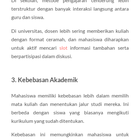
Di sekolah, metode pengajaran cenderung lebih
terstruktur dengan banyak interaksi langsung antara
guru dan siswa.
Di universitas, dosen lebih sering memberikan kuliah
dengan format ceramah, dan mahasiswa diharapkan
untuk aktif mencari
slot
informasi tambahan serta
berpartisipasi dalam diskusi.
3.
Kebebasan Akademik
Mahasiswa memiliki kebebasan lebih dalam memilih
mata kuliah dan menentukan jalur studi mereka. Ini
berbeda dengan siswa yang biasanya mengikuti
kurikulum yang sudah ditentukan.
Kebebasan ini memungkinkan mahasiswa untuk