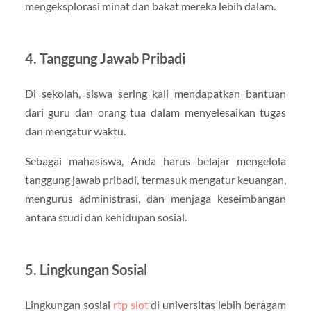
mengeksplorasi minat dan bakat mereka lebih dalam.
4.
Tanggung Jawab Pribadi
Di sekolah, siswa sering kali mendapatkan bantuan
dari guru dan orang tua dalam menyelesaikan tugas
dan mengatur waktu.
Sebagai mahasiswa, Anda harus belajar mengelola
tanggung jawab pribadi, termasuk mengatur keuangan,
mengurus administrasi, dan menjaga keseimbangan
antara studi dan kehidupan sosial.
5.
Lingkungan Sosial
Lingkungan sosial
rtp slot
di universitas lebih beragam