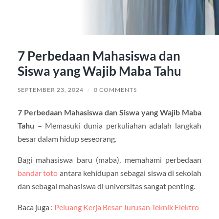
7 Perbedaan Mahasiswa dan
Siswa yang Wajib Maba Tahu
SEPTEMBER 23, 2024
/
0 COMMENTS
7 Perbedaan Mahasiswa dan Siswa yang Wajib Maba
Tahu –
Memasuki dunia perkuliahan adalah langkah
besar dalam hidup seseorang.
Bagi mahasiswa baru (maba), memahami perbedaan
bandar toto
antara kehidupan sebagai siswa di sekolah
dan sebagai mahasiswa di universitas sangat penting.
Baca juga :
Peluang Kerja Besar Jurusan Teknik Elektro