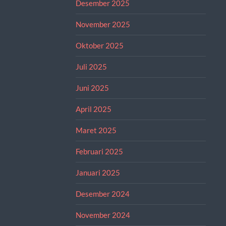
Desember 2025
November 2025
Oktober 2025
Juli 2025
Juni 2025
April 2025
Maret 2025
Februari 2025
Januari 2025
Desember 2024
November 2024