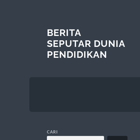
BERITA
SEPUTAR DUNIA
PENDIDIKAN
CARI