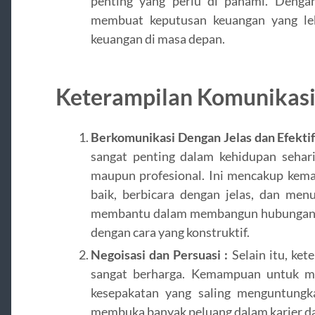
penting yang perlu di pahami. Dengan
membuat keputusan keuangan yang leb
keuangan di masa depan.
Keterampilan Komunikasi 
Berkomunikasi Dengan Jelas dan Efektif
sangat penting dalam kehidupan sehari
maupun profesional. Ini mencakup ke
baik, berbicara dengan jelas, dan menu
membantu dalam membangun hubungan ya
dengan cara yang konstruktif.
Negoisasi dan Persuasi :
Selain itu, ket
sangat berharga. Kemampuan untuk me
kesepakatan yang saling menguntungk
membuka banyak peluang dalam karier da