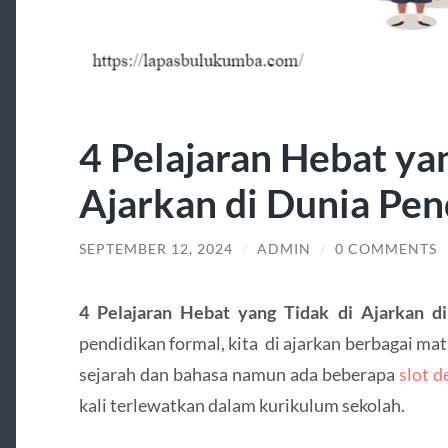
4 Pelajaran Hebat ya
Ajarkan di Dunia Pen
SEPTEMBER 12, 2024
/
ADMIN
/
0 COMMENTS
4 Pelajaran Hebat yang Tidak di Ajarkan d
pendidikan formal, kita di ajarkan berbagai mat
sejarah dan bahasa namun ada beberapa
slot d
kali terlewatkan dalam kurikulum sekolah.