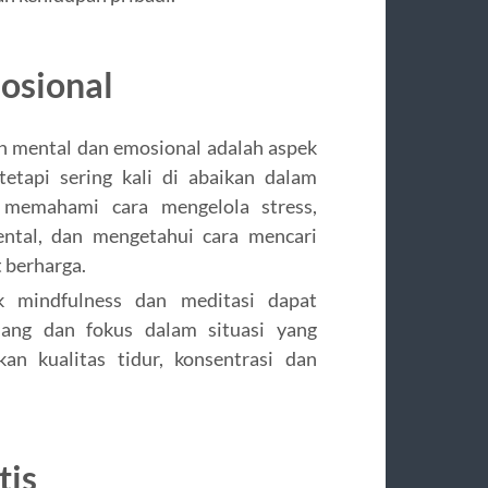
osional
 mental dan emosional adalah aspek
tetapi sering kali di abaikan dalam
memahami cara mengelola stress,
ntal, dan mengetahui cara mencari
 berharga.
 mindfulness dan meditasi dapat
ang dan fokus dalam situasi yang
an kualitas tidur, konsentrasi dan
tis