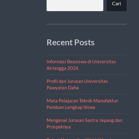
Cari
Recent Posts
Informasi Beasiswa di Universitas
Airlangga 2026
Profil dan Jurusan Universitas
Pawyatan Daha
Mata Pelajaran Teknik Manufaktur:
Panduan Lengkap Siswa
Mengenal Jurusan Sastra Jepang dan
Prospeknya