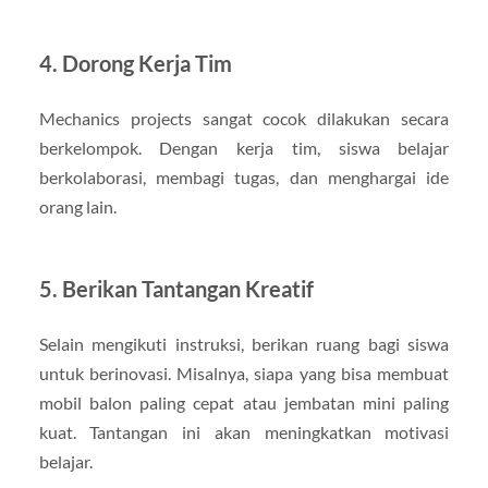
4. Dorong Kerja Tim
Mechanics projects sangat cocok dilakukan secara
berkelompok. Dengan kerja tim, siswa belajar
berkolaborasi, membagi tugas, dan menghargai ide
orang lain.
5. Berikan Tantangan Kreatif
Selain mengikuti instruksi, berikan ruang bagi siswa
untuk berinovasi. Misalnya, siapa yang bisa membuat
mobil balon paling cepat atau jembatan mini paling
kuat. Tantangan ini akan meningkatkan motivasi
belajar.