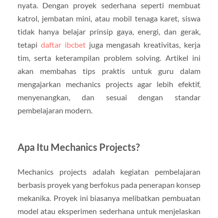
nyata. Dengan proyek sederhana seperti membuat
katrol, jembatan mini, atau mobil tenaga karet, siswa
tidak hanya belajar prinsip gaya, energi, dan gerak,
tetapi
daftar ibcbet
juga mengasah kreativitas, kerja
tim, serta keterampilan problem solving. Artikel ini
akan membahas tips praktis untuk guru dalam
mengajarkan mechanics projects agar lebih efektif,
menyenangkan, dan sesuai dengan standar
pembelajaran modern.
Apa Itu Mechanics Projects?
Mechanics projects adalah kegiatan pembelajaran
berbasis proyek yang berfokus pada penerapan konsep
mekanika. Proyek ini biasanya melibatkan pembuatan
model atau eksperimen sederhana untuk menjelaskan