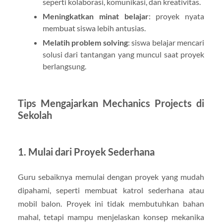
seperti kolaborasi, komunikasi, dan kreativitas.
Meningkatkan minat belajar
: proyek nyata
membuat siswa lebih antusias.
Melatih problem solving
: siswa belajar mencari
solusi dari tantangan yang muncul saat proyek
berlangsung.
Tips Mengajarkan Mechanics Projects di
Sekolah
1. Mulai dari Proyek Sederhana
Guru sebaiknya memulai dengan proyek yang mudah
dipahami, seperti membuat katrol sederhana atau
mobil balon. Proyek ini tidak membutuhkan bahan
mahal, tetapi mampu menjelaskan konsep mekanika