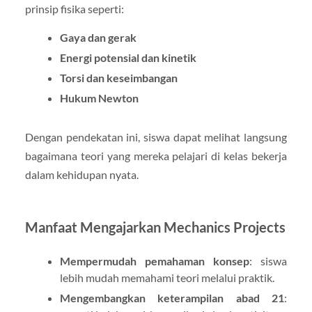
prinsip fisika seperti:
Gaya dan gerak
Energi potensial dan kinetik
Torsi dan keseimbangan
Hukum Newton
Dengan pendekatan ini, siswa dapat melihat langsung
bagaimana teori yang mereka pelajari di kelas bekerja
dalam kehidupan nyata.
Manfaat Mengajarkan Mechanics Projects
Mempermudah pemahaman konsep
: siswa
lebih mudah memahami teori melalui praktik.
Mengembangkan keterampilan abad 21
: