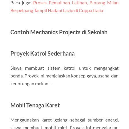
Baca juga:
Proses Pemulihan Latihan, Bintang Milan
Berpeluang Tampil Hadapi Lazio di Coppa Italia
Contoh Mechanics Projects di Sekolah
Proyek Katrol Sederhana
Siswa membuat sistem katrol untuk mengangkat
benda. Proyek ini menjelaskan konsep gaya, usaha, dan
keuntungan mekanis.
Mobil Tenaga Karet
Menggunakan karet gelang sebagai sumber energi,
siswa membuat mobil mini. Proyek ini mengajarkan