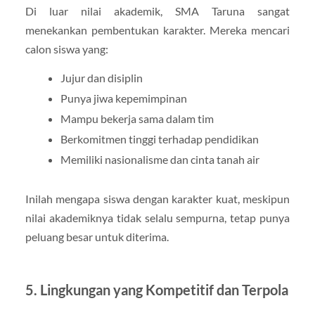
Di luar nilai akademik, SMA Taruna sangat
menekankan pembentukan karakter. Mereka mencari
calon siswa yang:
Jujur dan disiplin
Punya jiwa kepemimpinan
Mampu bekerja sama dalam tim
Berkomitmen tinggi terhadap pendidikan
Memiliki nasionalisme dan cinta tanah air
Inilah mengapa siswa dengan karakter kuat, meskipun
nilai akademiknya tidak selalu sempurna, tetap punya
peluang besar untuk diterima.
5. Lingkungan yang Kompetitif dan Terpola