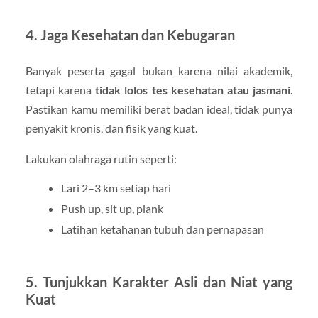
4. Jaga Kesehatan dan Kebugaran
Banyak peserta gagal bukan karena nilai akademik,
tetapi karena
tidak lolos tes kesehatan atau jasmani
.
Pastikan kamu memiliki berat badan ideal, tidak punya
penyakit kronis, dan fisik yang kuat.
Lakukan olahraga rutin seperti:
Lari 2–3 km setiap hari
Push up, sit up, plank
Latihan ketahanan tubuh dan pernapasan
5. Tunjukkan Karakter Asli dan Niat yang
Kuat