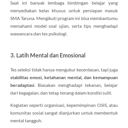
Saat ini banyak lembaga bimbingan belajar yang
menyediakan kelas khusus untuk persiapan masuk
SMA Taruna. Mengikuti program ini bisa membantumu
memahami model soal ujian, serta tips menghadapi
wawancara dan tes psikologi.
3. Latih Mental dan Emosional
Tes seleksi tidak hanya mengukur kecerdasan, tapi juga
stabilitas emosi, ketahanan mental, dan kemampuan
beradaptasi
. Biasakan menghadapi tekanan, belajar
dari kegagalan, dan tetap tenang dalam kondisi sulit.
Kegiatan seperti organisasi, kepemimpinan OSIS, atau
komunitas sosial sangat dianjurkan untuk membentuk
mental tangguh.