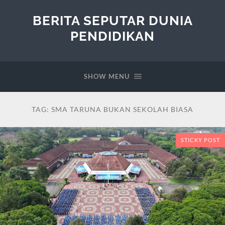
BERITA SEPUTAR DUNIA
PENDIDIKAN
SHOW MENU
TAG:
SMA TARUNA BUKAN SEKOLAH BIASA
STICKY POST