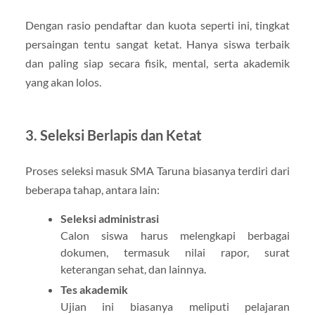
Dengan rasio pendaftar dan kuota seperti ini, tingkat
persaingan tentu sangat ketat. Hanya siswa terbaik
dan paling siap secara fisik, mental, serta akademik
yang akan lolos.
3. Seleksi Berlapis dan Ketat
Proses seleksi masuk SMA Taruna biasanya terdiri dari
beberapa tahap, antara lain:
Seleksi administrasi
Calon siswa harus melengkapi berbagai
dokumen, termasuk nilai rapor, surat
keterangan sehat, dan lainnya.
Tes akademik
Ujian ini biasanya meliputi pelajaran