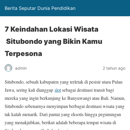
Berita Seputar Dunia Pendidikan
7 Keindahan Lokasi Wisata
Situbondo yang Bikin Kamu
Terpesona
admin
2 tahun ago
Situbondo, sebuah kabupaten yang terletak di pesisir utara Pulau
Jawa, sering kali dianggap
slot
sebagai destinasi transit bagi
mereka yang ingin berkunjung ke Banyuwangi atau Bali. Namun,
Situbondo sebenarnya menyimpan berbagai destinasi wisata yang
tak kalah menarik. Dari pantai yang eksotis hingga pegunungan
yang menakjubkan, berikut adalah beberapa tempat wisata di