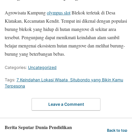
Agrowisata Kampung
olympus slot
Blekok terletak di Desa
Klatakan, Kecamatan Kendit. Tempat ini dikenal dengan populasi
burung blekok yang hidup di hutan mangrove di sekitar area
tersebut. Pengunjung dapat menikmati keindahan alam sambil
belajar mengenai ekosistem hutan mangrove dan melihat burung-
burung yang beterbangan bebas.
Categories:
Uncategorized
Tags:
7 Keindahan Lokasi Wisata Situbondo yang Bikin Kamu
Terpesona
Leave a Comment
Berita Seputar Dunia Pendidikan
Back to top