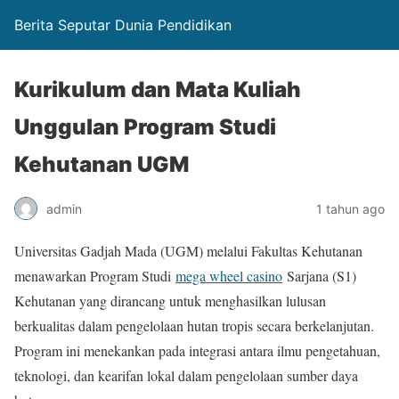
Berita Seputar Dunia Pendidikan
Kurikulum dan Mata Kuliah
Unggulan Program Studi
Kehutanan UGM
admin
1 tahun ago
Universitas Gadjah Mada (UGM) melalui Fakultas Kehutanan
menawarkan Program Studi
mega wheel casino
Sarjana (S1)
Kehutanan yang dirancang untuk menghasilkan lulusan
berkualitas dalam pengelolaan hutan tropis secara berkelanjutan.
Program ini menekankan pada integrasi antara ilmu pengetahuan,
teknologi, dan kearifan lokal dalam pengelolaan sumber daya