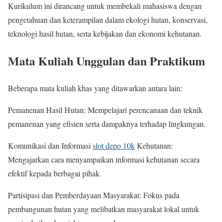
Kurikulum ini dirancang untuk membekali mahasiswa dengan
pengetahuan dan keterampilan dalam ekologi hutan, konservasi,
teknologi hasil hutan, serta kebijakan dan ekonomi kehutanan.
Mata Kuliah Unggulan dan Praktikum
Beberapa mata kuliah khas yang ditawarkan antara lain:
Pemanenan Hasil Hutan: Mempelajari perencanaan dan teknik
pemanenan yang efisien serta dampaknya terhadap lingkungan.
Komunikasi dan Informasi
slot depo 10k
Kehutanan:
Mengajarkan cara menyampaikan informasi kehutanan secara
efektif kepada berbagai pihak.
Partisipasi dan Pemberdayaan Masyarakat: Fokus pada
pembangunan hutan yang melibatkan masyarakat lokal untuk