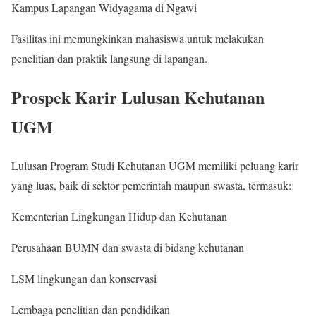
Kampus Lapangan Widyagama di Ngawi
Fasilitas ini memungkinkan mahasiswa untuk melakukan
penelitian dan praktik langsung di lapangan.
Prospek Karir Lulusan Kehutanan
UGM
Lulusan Program Studi Kehutanan UGM memiliki peluang karir
yang luas, baik di sektor pemerintah maupun swasta, termasuk:
Kementerian Lingkungan Hidup dan Kehutanan
Perusahaan BUMN dan swasta di bidang kehutanan
LSM lingkungan dan konservasi
Lembaga penelitian dan pendidikan