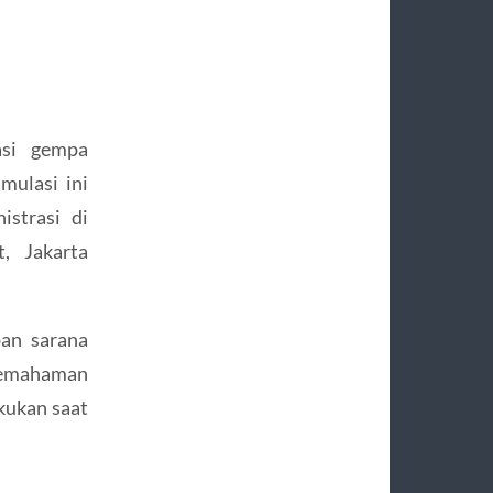
asi gempa
mulasi ini
istrasi di
t, Jakarta
pan sarana
emahaman
kukan saat