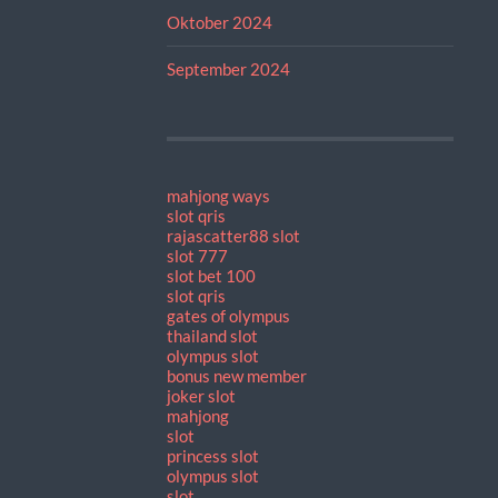
Oktober 2024
September 2024
mahjong ways
slot qris
rajascatter88 slot
slot 777
slot bet 100
slot qris
gates of olympus
thailand slot
olympus slot
bonus new member
joker slot
mahjong
slot
princess slot
olympus slot
slot