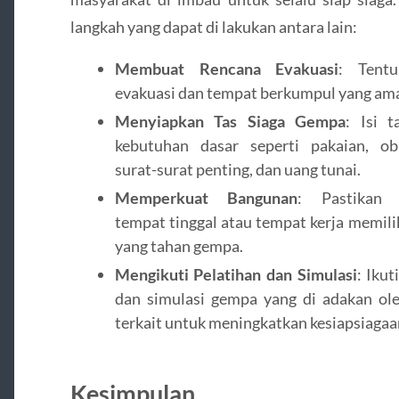
langkah yang dapat di lakukan antara lain:
Membuat Rencana Evakuasi
: Tentu
evakuasi dan tempat berkumpul yang am
Menyiapkan Tas Siaga Gempa
: Isi 
kebutuhan dasar seperti pakaian, oba
surat-surat penting, dan uang tunai.
Memperkuat Bangunan
: Pastikan 
tempat tinggal atau tempat kerja memilik
yang tahan gempa.
Mengikuti Pelatihan dan Simulasi
: Ikut
dan simulasi gempa yang di adakan ole
terkait untuk meningkatkan kesiapsiagaa
Kesimpulan