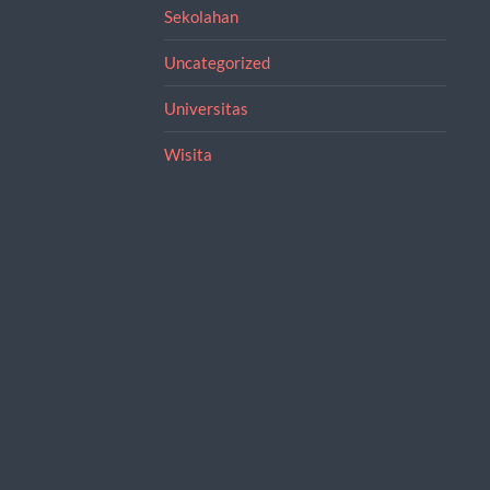
Sekolahan
Uncategorized
Universitas
Wisita