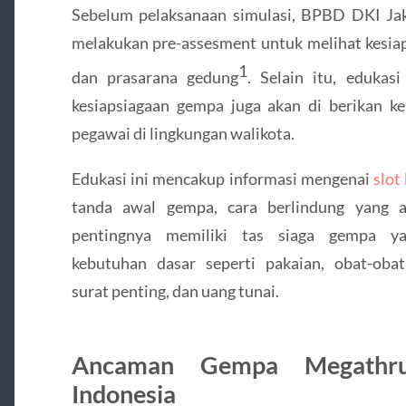
Sebelum pelaksanaan simulasi, BPBD DKI Ja
melakukan pre-assesment untuk melihat kesia
1
dan prasarana gedung
. Selain itu, edukas
kesiapsiagaan gempa juga akan di berikan k
pegawai di lingkungan walikota.
Edukasi ini mencakup informasi mengenai
slot
tanda awal gempa, cara berlindung yang 
pentingnya memiliki tas siaga gempa ya
kebutuhan dasar seperti pakaian, obat-obat
surat penting, dan uang tunai.
Ancaman Gempa Megathru
Indonesia