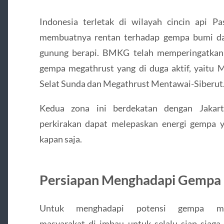
Indonesia terletak di wilayah cincin api Pas
membuatnya rentan terhadap gempa bumi da
gunung berapi. BMKG telah memperingatkan
gempa megathrust yang di duga aktif, yaitu 
Selat Sunda dan Megathrust Mentawai-Siberut
Kedua zona ini berdekatan dengan Jakar
perkirakan dapat melepaskan energi gempa 
kapan saja.
Persiapan Menghadapi Gempa
Untuk menghadapi potensi gempa meg
masyarakat di imbau untuk selalu siap siaga