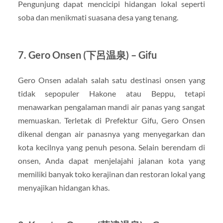
Pengunjung dapat mencicipi hidangan lokal seperti
soba dan menikmati suasana desa yang tenang.
7. Gero Onsen (下呂温泉) – Gifu
Gero Onsen adalah salah satu destinasi onsen yang
tidak sepopuler Hakone atau Beppu, tetapi
menawarkan pengalaman mandi air panas yang sangat
memuaskan. Terletak di Prefektur Gifu, Gero Onsen
dikenal dengan air panasnya yang menyegarkan dan
kota kecilnya yang penuh pesona. Selain berendam di
onsen, Anda dapat menjelajahi jalanan kota yang
memiliki banyak toko kerajinan dan restoran lokal yang
menyajikan hidangan khas.