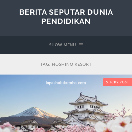
BERITA SEPUTAR DUNIA
PENDIDIKAN
SHOW MENU
TAG:
HOSHINO RESORT
STICKY POST