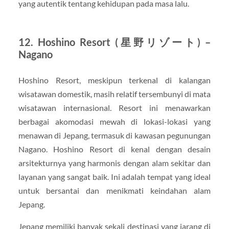
yang autentik tentang kehidupan pada masa lalu.
12. Hoshino Resort (星野リゾート) –
Nagano
Hoshino Resort, meskipun terkenal di kalangan
wisatawan domestik, masih relatif tersembunyi di mata
wisatawan internasional. Resort ini menawarkan
berbagai akomodasi mewah di lokasi-lokasi yang
menawan di Jepang, termasuk di kawasan pegunungan
Nagano. Hoshino Resort di kenal dengan desain
arsitekturnya yang harmonis dengan alam sekitar dan
layanan yang sangat baik. Ini adalah tempat yang ideal
untuk bersantai dan menikmati keindahan alam
Jepang.
Jepang memiliki banyak sekali destinasi yang jarang di