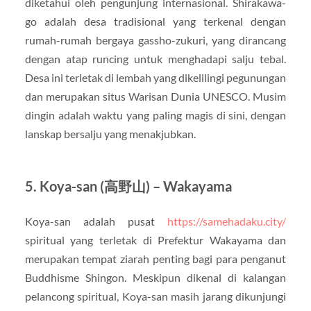
diketahui oleh pengunjung internasional. Shirakawa-
go adalah desa tradisional yang terkenal dengan
rumah-rumah bergaya gassho-zukuri, yang dirancang
dengan atap runcing untuk menghadapi salju tebal.
Desa ini terletak di lembah yang dikelilingi pegunungan
dan merupakan situs Warisan Dunia UNESCO. Musim
dingin adalah waktu yang paling magis di sini, dengan
lanskap bersalju yang menakjubkan.
5. Koya-san (高野山) – Wakayama
Koya-san adalah pusat
https://samehadaku.city/
spiritual yang terletak di Prefektur Wakayama dan
merupakan tempat ziarah penting bagi para penganut
Buddhisme Shingon. Meskipun dikenal di kalangan
pelancong spiritual, Koya-san masih jarang dikunjungi