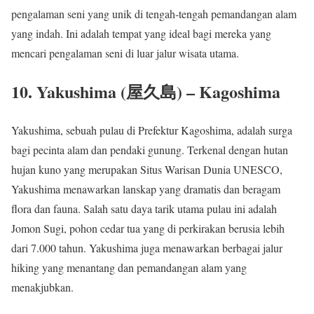
pengalaman seni yang unik di tengah-tengah pemandangan alam
yang indah. Ini adalah tempat yang ideal bagi mereka yang
mencari pengalaman seni di luar jalur wisata utama.
10. Yakushima (屋久島) – Kagoshima
Yakushima, sebuah pulau di Prefektur Kagoshima, adalah surga
bagi pecinta alam dan pendaki gunung. Terkenal dengan hutan
hujan kuno yang merupakan Situs Warisan Dunia UNESCO,
Yakushima menawarkan lanskap yang dramatis dan beragam
flora dan fauna. Salah satu daya tarik utama pulau ini adalah
Jomon Sugi, pohon cedar tua yang di perkirakan berusia lebih
dari 7.000 tahun. Yakushima juga menawarkan berbagai jalur
hiking yang menantang dan pemandangan alam yang
menakjubkan.