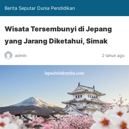
Berita Seputar Dunia Pendidikan
Wisata Tersembunyi di Jepang
yang Jarang Diketahui, Simak
admin
2 tahun ago