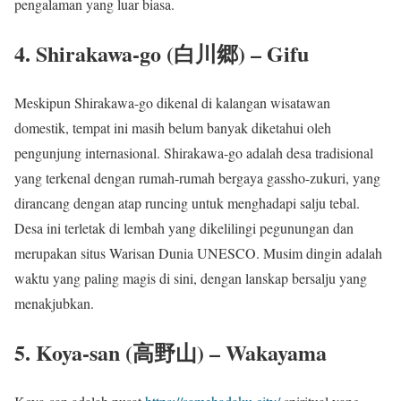
pengalaman yang luar biasa.
4. Shirakawa-go (白川郷) – Gifu
Meskipun Shirakawa-go dikenal di kalangan wisatawan
domestik, tempat ini masih belum banyak diketahui oleh
pengunjung internasional. Shirakawa-go adalah desa tradisional
yang terkenal dengan rumah-rumah bergaya gassho-zukuri, yang
dirancang dengan atap runcing untuk menghadapi salju tebal.
Desa ini terletak di lembah yang dikelilingi pegunungan dan
merupakan situs Warisan Dunia UNESCO. Musim dingin adalah
waktu yang paling magis di sini, dengan lanskap bersalju yang
menakjubkan.
5. Koya-san (高野山) – Wakayama