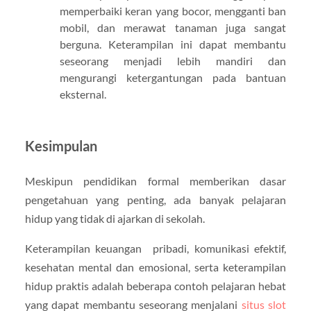
memperbaiki keran yang bocor, mengganti ban
mobil, dan merawat tanaman juga sangat
berguna. Keterampilan ini dapat membantu
seseorang menjadi lebih mandiri dan
mengurangi ketergantungan pada bantuan
eksternal.
Kesimpulan
Meskipun pendidikan formal memberikan dasar
pengetahuan yang penting, ada banyak pelajaran
hidup yang tidak di ajarkan di sekolah.
Keterampilan keuangan pribadi, komunikasi efektif,
kesehatan mental dan emosional, serta keterampilan
hidup praktis adalah beberapa contoh pelajaran hebat
yang dapat membantu seseorang menjalani
situs slot