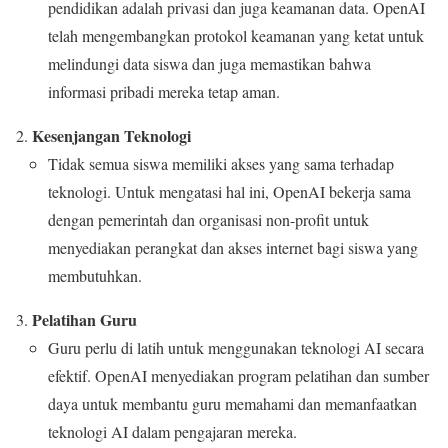
pendidikan adalah privasi dan juga keamanan data. OpenAI
telah mengembangkan protokol keamanan yang ketat untuk
melindungi data siswa dan juga memastikan bahwa
informasi pribadi mereka tetap aman.
Kesenjangan Teknologi
Tidak semua siswa memiliki akses yang sama terhadap
teknologi. Untuk mengatasi hal ini, OpenAI bekerja sama
dengan pemerintah dan organisasi non-profit untuk
menyediakan perangkat dan akses internet bagi siswa yang
membutuhkan.
Pelatihan Guru
Guru perlu di latih untuk menggunakan teknologi AI secara
efektif. OpenAI menyediakan program pelatihan dan sumber
daya untuk membantu guru memahami dan memanfaatkan
teknologi AI dalam pengajaran mereka.