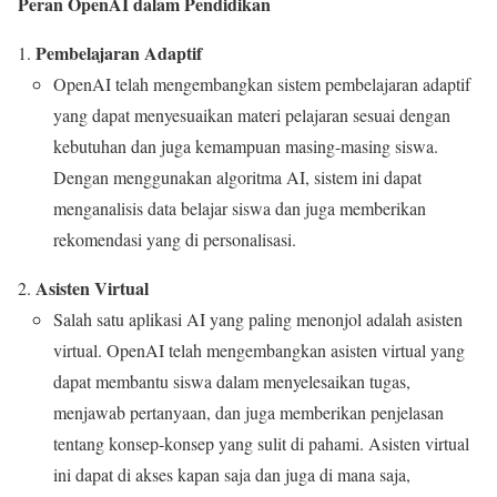
Peran OpenAI dalam Pendidikan
Pembelajaran Adaptif
OpenAI telah mengembangkan sistem pembelajaran adaptif
yang dapat menyesuaikan materi pelajaran sesuai dengan
kebutuhan dan juga kemampuan masing-masing siswa.
Dengan menggunakan algoritma AI, sistem ini dapat
menganalisis data belajar siswa dan juga memberikan
rekomendasi yang di personalisasi.
Asisten Virtual
Salah satu aplikasi AI yang paling menonjol adalah asisten
virtual. OpenAI telah mengembangkan asisten virtual yang
dapat membantu siswa dalam menyelesaikan tugas,
menjawab pertanyaan, dan juga memberikan penjelasan
tentang konsep-konsep yang sulit di pahami. Asisten virtual
ini dapat di akses kapan saja dan juga di mana saja,