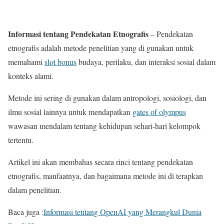
Informasi tentang Pendekatan Etnografis
– Pendekatan
etnografis adalah metode penelitian yang di gunakan untuk
memahami
slot bonus
budaya, perilaku, dan interaksi sosial dalam
konteks alami.
Metode ini sering di gunakan dalam antropologi, sosiologi, dan
ilmu sosial lainnya untuk mendapatkan
gates of olympus
wawasan mendalam tentang kehidupan sehari-hari kelompok
tertentu.
Artikel ini akan membahas secara rinci tentang pendekatan
etnografis, manfaatnya, dan bagaimana metode ini di terapkan
dalam penelitian.
Baca juga :
Informasi tentang OpenAI yang Merangkul Dunia