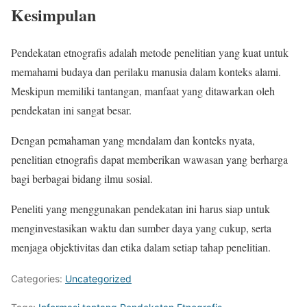
Kesimpulan
Pendekatan etnografis adalah metode penelitian yang kuat untuk
memahami budaya dan perilaku manusia dalam konteks alami.
Meskipun memiliki tantangan, manfaat yang ditawarkan oleh
pendekatan ini sangat besar.
Dengan pemahaman yang mendalam dan konteks nyata,
penelitian etnografis dapat memberikan wawasan yang berharga
bagi berbagai bidang ilmu sosial.
Peneliti yang menggunakan pendekatan ini harus siap untuk
menginvestasikan waktu dan sumber daya yang cukup, serta
menjaga objektivitas dan etika dalam setiap tahap penelitian.
Categories:
Uncategorized