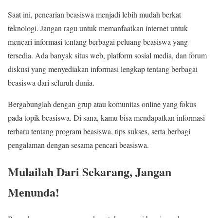
Saat ini, pencarian beasiswa menjadi lebih mudah berkat
teknologi. Jangan ragu untuk memanfaatkan internet untuk
mencari informasi tentang berbagai peluang beasiswa yang
tersedia. Ada banyak situs web, platform sosial media, dan forum
diskusi yang menyediakan informasi lengkap tentang berbagai
beasiswa dari seluruh dunia.
Bergabunglah dengan grup atau komunitas online yang fokus
pada topik beasiswa. Di sana, kamu bisa mendapatkan informasi
terbaru tentang program beasiswa, tips sukses, serta berbagi
pengalaman dengan sesama pencari beasiswa.
Mulailah Dari Sekarang, Jangan
Menunda!