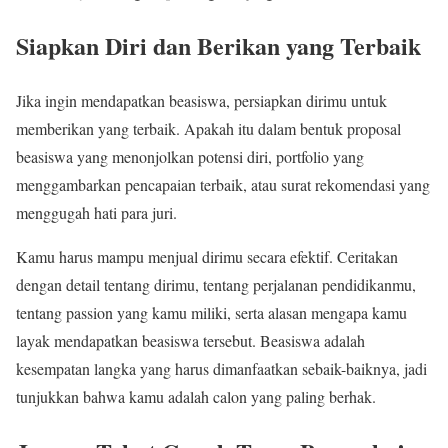
Siapkan Diri dan Berikan yang Terbaik
Jika ingin mendapatkan beasiswa, persiapkan dirimu untuk
memberikan yang terbaik. Apakah itu dalam bentuk proposal
beasiswa yang menonjolkan potensi diri, portfolio yang
menggambarkan pencapaian terbaik, atau surat rekomendasi yang
menggugah hati para juri.
Kamu harus mampu menjual dirimu secara efektif. Ceritakan
dengan detail tentang dirimu, tentang perjalanan pendidikanmu,
tentang passion yang kamu miliki, serta alasan mengapa kamu
layak mendapatkan beasiswa tersebut. Beasiswa adalah
kesempatan langka yang harus dimanfaatkan sebaik-baiknya, jadi
tunjukkan bahwa kamu adalah calon yang paling berhak.