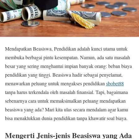
Mendapatkan Beasiswa, Pendidikan adalah kunci utama untuk
membuka berbagai pintu kesempatan. Namun, ada satu masalah
besar yang sering menghantui impian banyak orang: beban biaya
pendidikan yang tinggi. Beasiswa hadir sebagai penyelamat,
menawarkan peluang untuk mengakses pendidikan
sbobet88
tanpa harus terkendala oleh masalah finansial. Tapi, bagaimana
sebenarnya cara untuk memaksimalkan peluang mendapatkan
beasiswa yang ada? Mari kita ulas secara mendalam agar kamu
bisa menaklukkan dunia pendidikan tanpa khawatir soal biaya.
Mengerti Jenis-jenis Beasiswa yang Ada